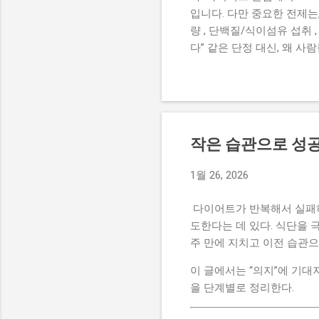
입니다. 다만 중요한 전제는
량 , 단백질/식이섬유 섭취 
다” 같은 단정 대신, 왜 사
있는지(주의) 를 경험 기반으
포만감과 식습관 교정의 ‘입
있어서”라기보다, 달콤함이 
포만감 을 주기 쉬운 과일이
단맛이 있어 호불호가 갈릴 
작은 습관으로 성공
어트에서 가장 중요한 건 ‘
씹는 식사 대비 포만감이 떨
1월 26, 2026
째로 먹는 날도 섞으면 포만
‘채소 ...
다이어트가 반복해서 실패하
도한다는 데 있다. 식단을 
주 만에 지치고 이전 습관으
이 글에서는 “의지”에 기대
을 단계별로 정리한다.