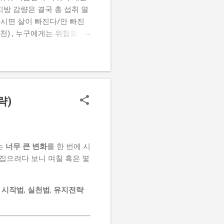
지방 감량은 결국 총 섭취 열
 마시면 살이 빠진다/안 빠진
천) , 누구에게는 위험할 수
트·당근 효능 (1) 사과 –
 특별한 지방 분해 성분이
 성분)로 인해 씹는 과정과
 비트와 당근은 특유의 흙향/
 있는 음료”가 됩니다. 다이
략)
있습니다. 다만 주스로 만들면
다, 상황에 따라 사과를 통
기로 유명하지만, 다이어트에선
는
너무 큰 변화
를 한 번에 시
뒤집으려다 보니 며칠 혹은 몇
록
시작법
,
실천법
,
유지전략